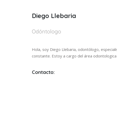
Diego Llebaria
Odóntologo
Hola, soy Diego Llebaria, odontólogo, especiali
constante. Estoy a cargo del área odontologica 
Contacto:
Leandro N. Alem 2993
Playa Grande B7602DWE Mar del Plata
0223 15-576-7366