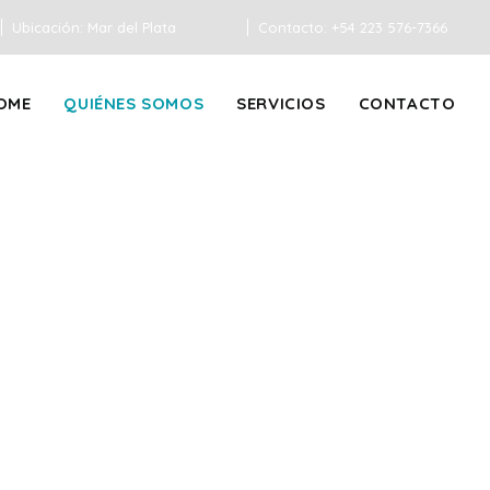
Ubicación:
Mar del Plata
Contacto:
+54 223 576-7366
OME
QUIÉNES SOMOS
SERVICIOS
CONTACTO
Quiénes somos
Consultorios Llebaria - Sucursal Mar del Plata
/
Quiénes somos