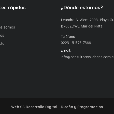
ces rápidos
¿Dónde estamos?
Leandro N. Alem 2993, Playa G
B7602DWE Mar del Plata.
es somos
ios
Teléfono:
0223 15-576-7366
cto
Email:
info@consultoriosllebaria.com.a
Web SS Desarrollo Digital
-
Diseño y Programación